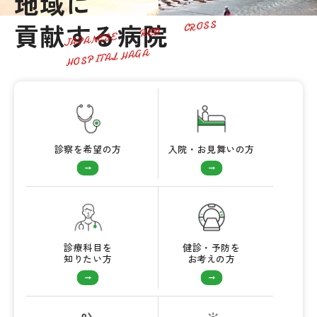
地域に
貢献する病院
JAPANESE
RED
CROSS
HOSPITAL HAGA
診察を希望の方
入院・お見舞いの方
診療科目を
健診・予防を
知りたい方
お考えの方