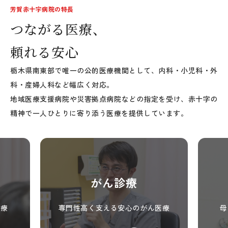
芳賀赤十字病院の特長
つながる医療、
頼れる安心
栃木県南東部で唯一の公的医療機関として、内科・小児科・外
科・産婦人科など幅広く対応。
地域医療支援病院や災害拠点病院などの指定を受け、赤十字の
精神で一人ひとりに寄り添う医療を提供しています。
がん診療
医療
専門性高く支える安心のがん医療
母