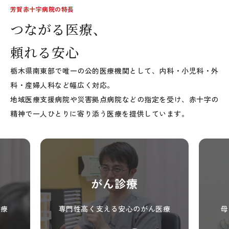
芳賀赤十字病院の特長
つながる医療、
頼れる安心
栃木県南東部で唯一の公的医療機関として、内科・小児科・外
科・産婦人科など幅広く対応。
地域医療支援病院や災害拠点病院などの指定を受け、赤十字の
精神で一人ひとりに寄り添う医療を提供しています。
がん診療
医療
専門性高く支える安心のがん医療
母