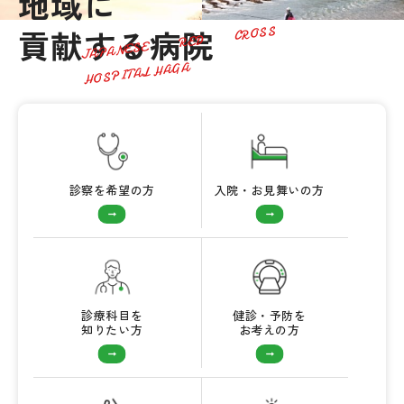
地域に
貢献する病院
JAPANESE
RED
CROSS
HOSPITAL HAGA
診察を希望の方
入院・お見舞いの方
診療科目を
健診・予防を
知りたい方
お考えの方