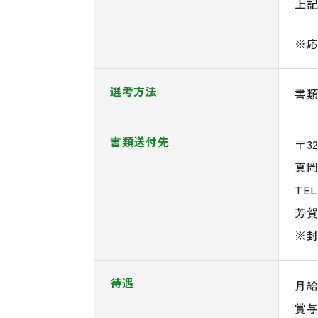
上
※
選考方法
書
書類送付先
〒32
真岡
TE
芳賀
※
待遇
月給
賞与