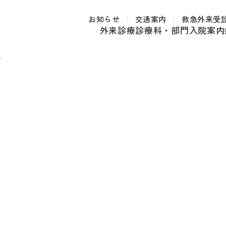
お知らせ
交通案内
救急外来受
外来診療
診療科・部門
入院案内
者