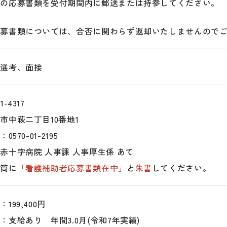
記の応募書類を受付期間内に郵送または持参してください。
応募書類については、合否に関わらず返却いたしませんので
類選考、面接
1-4317
市中萩二丁目10番地1
L：
0570-01-2195
赤十字病院 人事課 人事厚生係 あて
封筒に
「看護補助者応募書類在中」
と
朱書
してください。
：199,400円
：支給あり 年間3.0月(令和7年実績)