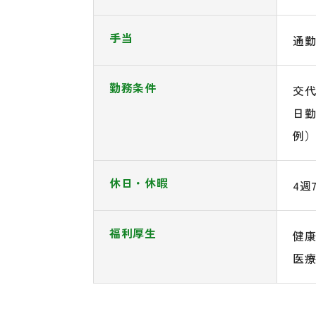
手当
通勤
勤務条件
交
日
例）
休日・休暇
4週
福利厚生
健
医