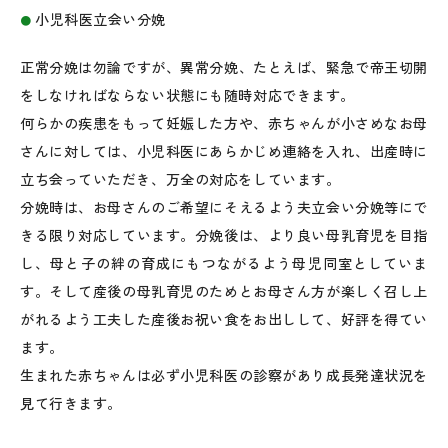
小児科医立会い分娩
正常分娩は勿論ですが、異常分娩、たとえば、緊急で帝王切開
をしなければならない状態にも随時対応できます。
何らかの疾患をもって妊娠した方や、赤ちゃんが小さめなお母
さんに対しては、小児科医にあらかじめ連絡を入れ、出産時に
立ち会っていただき、万全の対応をしています。
分娩時は、お母さんのご希望にそえるよう夫立会い分娩等にで
きる限り対応しています。分娩後は、より良い母乳育児を目指
し、母と子の絆の育成にもつながるよう母児同室としていま
す。そして産後の母乳育児のためとお母さん方が楽しく召し上
がれるよう工夫した産後お祝い食をお出しして、好評を得てい
ます。
生まれた赤ちゃんは必ず小児科医の診察があり成長発達状況を
見て行きます。