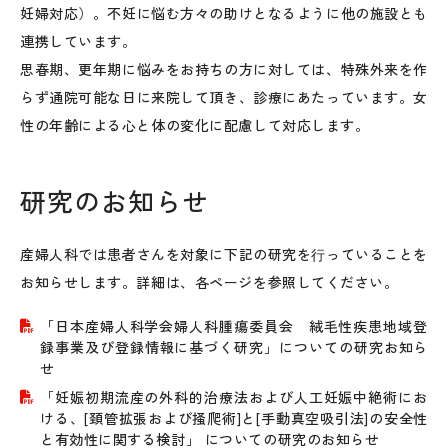
妊婦対応）。不妊に悩む方々の助けとなるように他の施設とも
連携しています。
思春期、更年期に悩みをお持ちの方に対しては、特殊外来を作
らず通院可能な日に来院して頂き、診療にあたっています。女
性の年齢による心と体の変化に配慮して対応します。
研究のお知らせ
産婦人科では患者さんを対象に下記の研究を⾏っていることを
お知らせします。詳細は、各ページを参照してください。
「日本産婦人科学会婦人科腫瘍委員会 絨毛性疾患地域登
録事業及び登録情報に基づく研究」についての研究お知ら
せ
「妊娠初期流産の外科的治療法および人工妊娠中絶術にお
ける、[頚管拡張および掻爬術]と[手動真空吸引法]の安全性
と有効性に関する検討」 についての研究のお知らせ