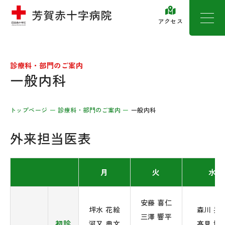
アクセス
診療科・部門のご案内
一般内科
トップページ
診療科・部門のご案内
一般内科
外来担当医表
月
火
水
安藤 喜仁
坪水 花絵
森川 晃
三澤 響平
初診
河又 典文
髙見 博