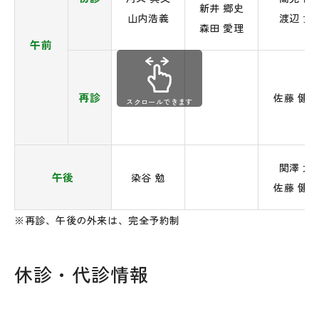
新井 郷史
山内浩義
渡辺 貴
森田 愛理
午前
再診
佐藤 健
スクロールできます
関澤 大
午後
染谷 勉
佐藤 健
※再診、午後の外来は、完全予約制
休診・代診情報